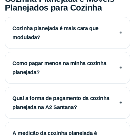
Planejados para Cozinha
Cozinha planejada é mais cara que
+
modulada?
A
cozinha planejada
possui um valor agregado
maior por ser sob medida, mas o custo-benefício
Como pagar menos na minha cozinha
+
em
móveis planejados para cozinha
é superior
planejada?
pela durabilidade e valorização do imóvel.
Escolher puxadores padrão e acabamentos foscos
pode reduzir o preço da sua
cozinha planejada
e
Qual a forma de pagamento da cozinha
+
dos
móveis planejados para cozinha
sem perder
planejada na A2 Santana?
a qualidade Italínea em Santana.
Oferecemos condições especiais onde você paga
sua
cozinha planejada
e seus
móveis planejados
A medição da cozinha planejada é