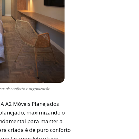
casal: conforto e organização.
 A A2 Móveis Planejados
t planejado, maximizando o
fundamental para manter a
ra criada é de puro conforto
e um lar completo e bem