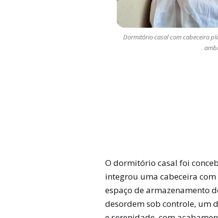
Dormitório casal com cabeceira pl
ambi
O dormitório casal foi conce
integrou uma cabeceira com 
espaço de armazenamento de 
desordem sob controle, um di
e serenidade, com acabament