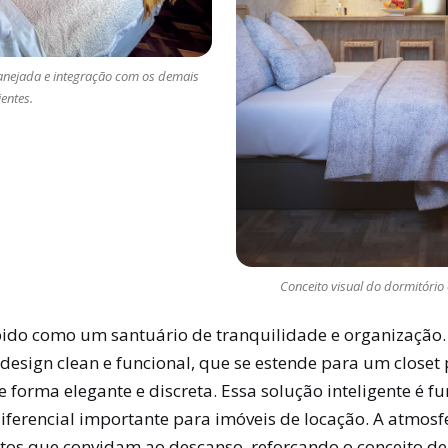
anejada e integração com os demais
entes.
Conceito visual do dormitório 
bido como um santuário de tranquilidade e organização.
design clean e funcional, que se estende para um close
forma elegante e discreta. Essa solução inteligente é 
ferencial importante para imóveis de locação. A atmosfe
os que convidam ao descanso, reforçando o conceito d