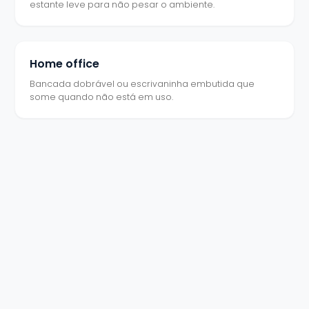
estante leve para não pesar o ambiente.
Home office
Bancada dobrável ou escrivaninha embutida que
some quando não está em uso.
PRONTO X PLANEJADO
Móvel de loja x planejado em
apê pequeno