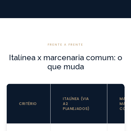
FRENTE A FRENTE
Italínea x marcenaria comum: o
que muda
ITALÍNEA (VIA
MARC
CRITÉRIO
A2
MAR
PLANEJADOS)
COM