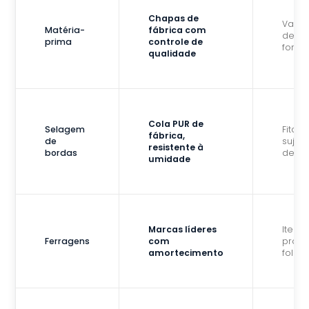
Chapas de
Variáv
Matéria-
fábrica com
depe
prima
controle de
forne
qualidade
Cola PUR de
Selagem
Fita s
fábrica,
de
sujeit
resistente à
bordas
desco
umidade
Marcas líderes
Itens 
Ferragens
com
prope
amortecimento
folga